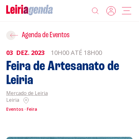
Agenda
Adicionar ao Roteiro
Agenda de Eventos
Sobre a Leiriagenda
03
DEZ.
2023
10H00 ATÉ 18H00
ROTEIROS EXISTENTES
Feira de Artesanato de
Promotores
Leiria
CRIAR NOVO
Clubes Desportivos
Mercado de Leiria
Leiria
Contactos
Eventos
Feira
Gravar
Informações
Política de Privacidade
Política de Cookies