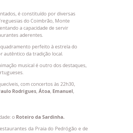
ntados, é constituído por diversas
 freguesias do Coimbrão, Monte
entando a capacidade de servir
aurantes aderentes.
nquadramento perfeito à estrela do
r autêntico da tradição local.
nimação musical é outro dos destaques,
ortugueses.
uecíveis, com concertos às 22h30,
Paulo Rodrigues
,
Átoa
,
Emanuel
,
idade: o
Roteiro da Sardinha.
restaurantes da Praia do Pedrógão e de