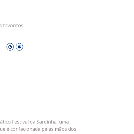
Privacidade
Cookies
s favoritos
 Leiria Agenda
DESPORTO
O
tico Festival da Sardinha, uma
que é confecionada pelas mãos dos