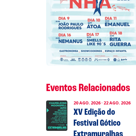
A
S
L
P
Eventos Relacionados
Cl
20
AGO.
2026
·
22
AGO.
2026
Co
XV Edição do
Festival Gótico
Extramuralhas