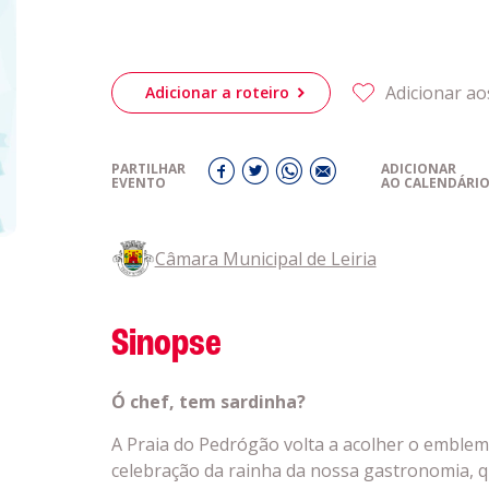
genda
Política de 
Política de 
obre a
Adicionar ao
Adicionar a roteiro
Acompanhe a
eiriagenda
CULTURA
PARTILHAR
ADICIONAR
EVENTO
AO CALENDÁRI
romotores
Câmara Municipal de Leiria
ubes Desportivos
Sinopse
ntactos
Ó chef, tem sardinha?
A Praia do Pedrógão volta a acolher o emblemá
celebração da rainha da nossa gastronomia, 