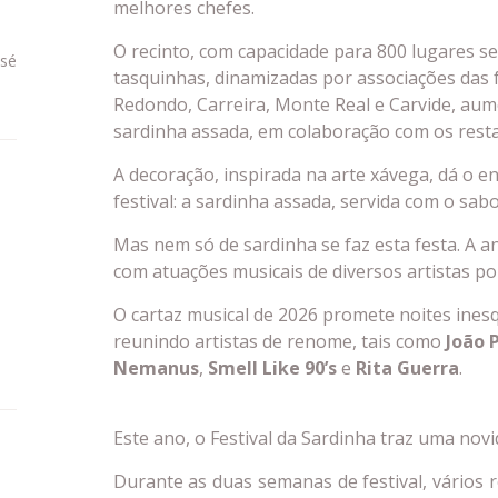
melhores chefes.
O recinto, com capacidade para 800 lugares se
osé
tasquinhas, dinamizadas por associações das
Redondo, Carreira, Monte Real e Carvide, aum
sardinha assada, em colaboração com os rest
A decoração, inspirada na arte xávega, dá o e
festival: a sardinha assada, servida com o sabo
Mas nem só de sardinha se faz esta festa. A a
com atuações musicais de diversos artistas p
O cartaz musical de 2026 promete noites inesq
reunindo artistas de renome, tais como
João 
Nemanus
,
Smell Like 90’s
e
Rita Guerra
.
Este ano, o Festival da Sardinha traz uma nov
Durante as duas semanas de festival, vários 