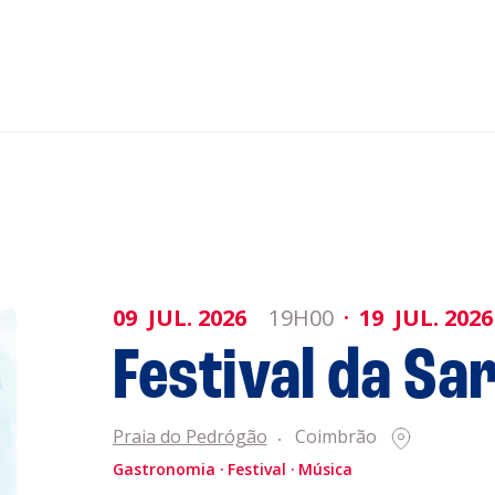
nar ao Roteiro
ISTENTES
09
JUL.
2026
19H00
19
JUL.
2026
Festival da Sa
Praia do Pedrógão
Coimbrão
Gastronomia
Festival
Música
Informaçõe