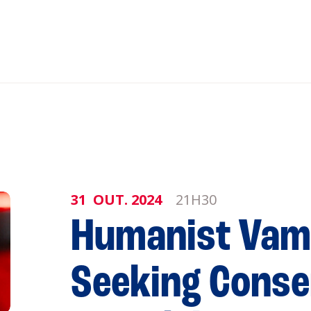
nar ao Roteiro
ISTENTES
31
OUT.
2024
21H30
Humanist Vam
genda
Informaçõe
Seeking Conse
Política de 
Política de 