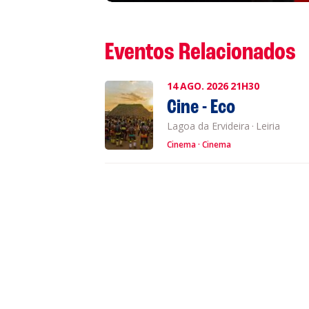
S
Eventos Relacionados
L
14
AGO.
2026
21H30
Cine - Eco
P
Lagoa da Ervideira
·
Leiria
Cinema
Cinema
Cl
Co