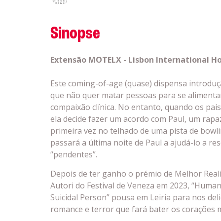
Sinopse
Extensão MOTELX - Lisbon International Hor
Este coming-of-age (quase) dispensa introdu
que não quer matar pessoas para se alimentar
compaixão clínica. No entanto, quando os pais
ela decide fazer um acordo com Paul, um rapaz
primeira vez no telhado de uma pista de bowli
passará a última noite de Paul a ajudá-lo a re
“pendentes”.
Depois de ter ganho o prémio de Melhor Reali
Autori do Festival de Veneza em 2023, “Huma
Suicidal Person” pousa em Leiria para nos de
romance e terror que fará bater os corações m