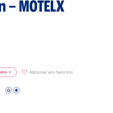
on – MOTELX
 Leiria Agenda
DESPORTO
Adicionar aos favoritos
eiro
O