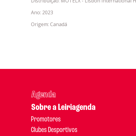
Distribuição: MOTELX - Lisbon International H
Ano: 2023
Origem: Canadá
Agenda
Sobre a Leiriagenda
Promotores
Clubes Desportivos