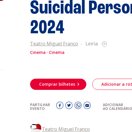
Suicidal Pers
obre a
Acompanhe a
2024
eiriagenda
CULTURA
Teatro Miguel Franco
Leiria
romotores
Cinema
Cinema
ubes Desportivos
Comprar bilhetes
Adicionar a rot
ntactos
PARTILHAR
ADICIONAR
EVENTO
AO CALENDÁRI
Teatro Miguel Franco