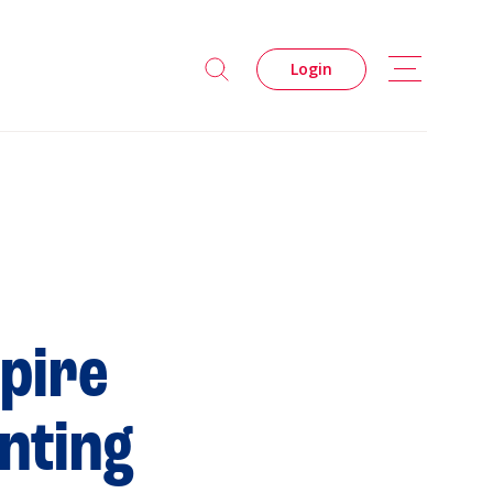
Login
pire
s
nting
Privacidade
Cookies