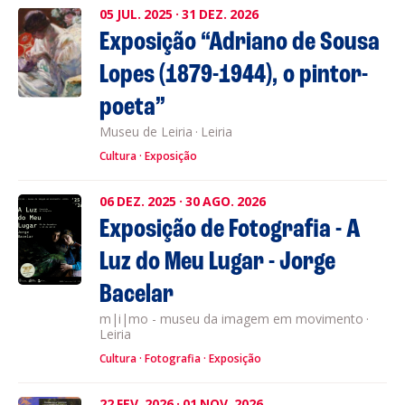
05
JUL.
2025
·
31
DEZ.
2026
Exposição “Adriano de Sousa
Lopes (1879-1944), o pintor-
poeta”
Museu de Leiria
·
Leiria
Cultura
Exposição
06
DEZ.
2025
·
30
AGO.
2026
Exposição de Fotografia - A
Luz do Meu Lugar - Jorge
Bacelar
m|i|mo - museu da imagem em movimento
·
Leiria
Cultura
Fotografia
Exposição
22
FEV.
2026
·
01
NOV.
2026