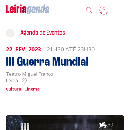
Agenda
Adicionar ao Roteiro
Agenda de Eventos
Sobre a Leiriagenda
22
FEV.
2023
21H30 ATÉ 23H30
ROTEIROS EXISTENTES
III Guerra Mundial
Promotores
Teatro Miguel Franco
CRIAR NOVO
Clubes Desportivos
Leiria
Cultura
Cinema
Contactos
Gravar
Informações
Política de Privacidade
Política de Cookies