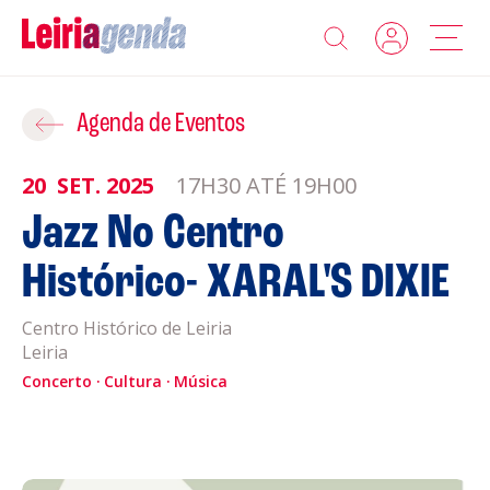
Agenda
Adicionar ao Roteiro
Agenda de Eventos
Sobre a Leiriagenda
20
SET.
2025
17H30 ATÉ 19H00
ROTEIROS EXISTENTES
Jazz No Centro
Promotores
Histórico- XARAL'S DIXIE
CRIAR NOVO
Clubes Desportivos
Centro Histórico de Leiria
Leiria
Contactos
Concerto
Cultura
Música
Gravar
Informações
Política de Privacidade
Política de Cookies