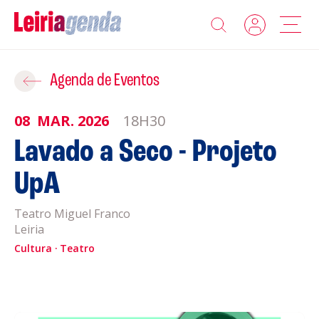
Agenda
Adicionar ao Roteiro
Agenda de Eventos
Sobre a Leiriagenda
08
MAR.
2026
18H30
ROTEIROS EXISTENTES
Lavado a Seco - Projeto
Promotores
UpA
CRIAR NOVO
Clubes Desportivos
Teatro Miguel Franco
Leiria
Contactos
Cultura
Teatro
Gravar
Informações
Política de Privacidade
Política de Cookies