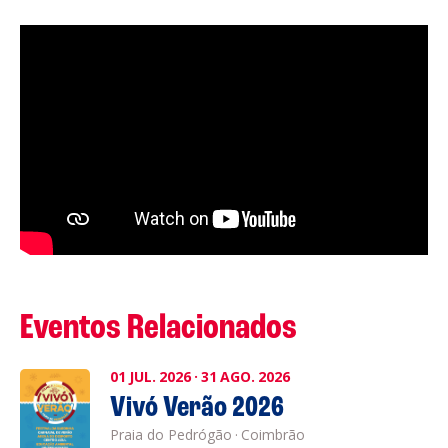
Eventos Relacionados
01
JUL.
2026
·
31
AGO.
2026
Vivó Verão 2026
Praia do Pedrógão
·
Coimbrão