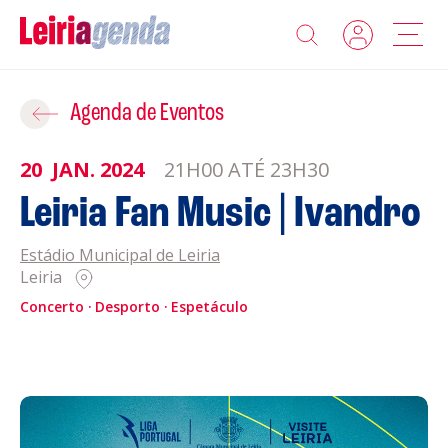
Agenda
Adicionar ao Roteiro
Agenda de Eventos
Sobre a Leiriagenda
20
JAN.
2024
21H00 ATÉ 23H30
ROTEIROS EXISTENTES
Leiria Fan Music | Ivandro
Promotores
Estádio Municipal de Leiria
CRIAR NOVO
Clubes Desportivos
Leiria
Concerto
Desporto
Espetáculo
Contactos
Gravar
Informações
Política de Privacidade
Política de Cookies