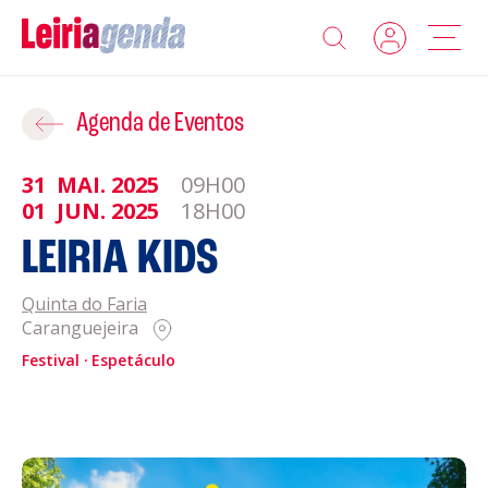
Agenda
Adicionar ao Roteiro
Agenda de Eventos
Sobre a Leiriagenda
31
MAI.
2025
09H00
ROTEIROS EXISTENTES
01
JUN.
2025
18H00
Promotores
LEIRIA KIDS
CRIAR NOVO
Clubes Desportivos
Quinta do Faria
Caranguejeira
Contactos
Festival
Espetáculo
Gravar
Informações
Política de Privacidade
Política de Cookies