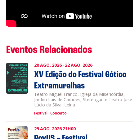
Eventos Relacionados
20
AGO.
2026
·
22
AGO.
2026
XV Edição do Festival Gótico
Extramuralhas
Teatro Miguel Franco, Igreja da Misericórdia,
Jardim Luís de Camões, Stereogun e Teatro José
Lúcio da Silva
·
Leiria
Festival
Concerto
29
AGO.
2026
21H00
PovUS – Festival