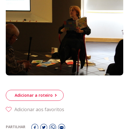
Acompanhe a Leiria Agenda
CULTURA
DESPORTO
Adicionar a roteiro
Adicionar aos favoritos
PARTILHAR