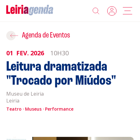
Agenda
Adicionar ao Roteiro
Agenda de Eventos
Sobre a Leiriagenda
01
FEV.
2026
10H30
ROTEIROS EXISTENTES
Leitura dramatizada
Promotores
"Trocado por Miúdos"
CRIAR NOVO
Clubes Desportivos
Museu de Leiria
Leiria
Contactos
Teatro
Museus
Performance
Gravar
Informações
Política de Privacidade
Política de Cookies