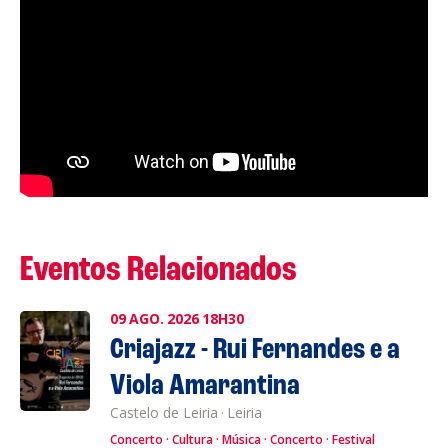
Eventos Relacionados
09
AGO.
2026
18H30
Criajazz - Rui Fernandes e a
Viola Amarantina
Castelo de Leiria
·
Leiria
Concerto
Cultura
Música
Concerto
Festival