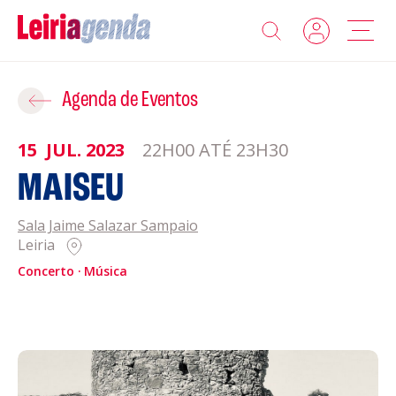
Agenda
Adicionar ao Roteiro
Agenda de Eventos
Sobre a Leiriagenda
15
JUL.
2023
22H00 ATÉ 23H30
ROTEIROS EXISTENTES
MAISEU
Promotores
Sala Jaime Salazar Sampaio
CRIAR NOVO
Clubes Desportivos
Leiria
Concerto
Música
Contactos
Gravar
Informações
Política de Privacidade
Política de Cookies