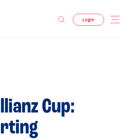
Login
s
Privacidade
llianz Cup:
Cookies
rting
 Leiria Agenda
DESPORTO