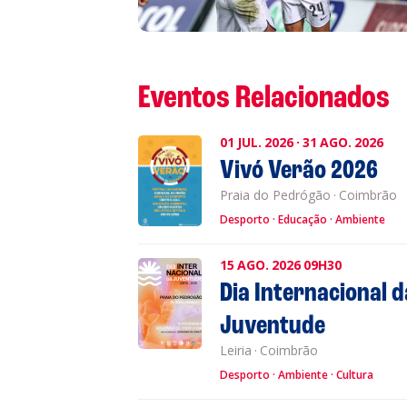
L
P
Eventos Relacionados
Cl
01
JUL.
2026
·
31
AGO.
2026
Vivó Verão 2026
Co
Praia do Pedrógão
·
Coimbrão
Desporto
Educação
Ambiente
15
AGO.
2026
09H30
Dia Internacional d
Juventude
Leiria
·
Coimbrão
Desporto
Ambiente
Cultura