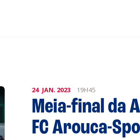
nar ao Roteiro
ISTENTES
24
JAN.
2023
19H45
genda
Informaçõe
Política de 
Meia-final da A
Política de 
obre a
FC Arouca-Spo
Acompanhe a
CULTURA