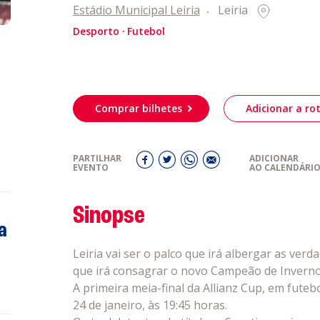
eiriagenda
Estádio Municipal Leiria
Leiria
Desporto
Futebol
romotores
ubes Desportivos
Comprar bilhetes
Adicionar a rot
ntactos
PARTILHAR
ADICIONAR
EVENTO
AO CALENDÁRI
Sinopse
a
Leiria vai ser o palco que irá albergar as ve
que irá consagrar o novo Campeão de Inverno
A primeira meia-final da Allianz Cup, em futebo
24 de janeiro, às 19:45 horas.