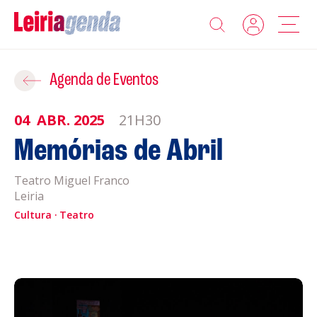
Agenda
Adicionar ao Roteiro
Agenda de Eventos
Sobre a Leiriagenda
04
ABR.
2025
21H30
ROTEIROS EXISTENTES
Memórias de Abril
Promotores
Teatro Miguel Franco
CRIAR NOVO
Clubes Desportivos
Leiria
Cultura
Teatro
Contactos
Gravar
Informações
Política de Privacidade
Política de Cookies