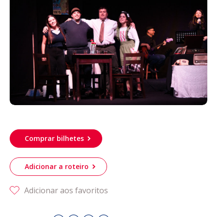
Acompanhe a Leiria Agenda
CULTURA
DESPORTO
Comprar bilhetes
Adicionar a roteiro
Adicionar aos favoritos