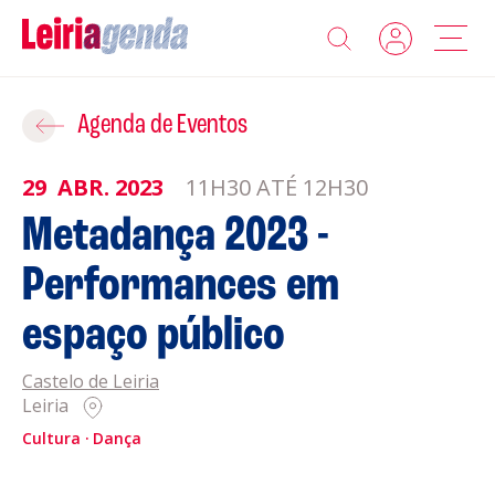
Agenda
Adicionar ao Roteiro
Agenda de Eventos
Sobre a Leiriagenda
29
ABR.
2023
11H30 ATÉ 12H30
ROTEIROS EXISTENTES
Metadança 2023 -
Promotores
Performances em
CRIAR NOVO
Clubes Desportivos
espaço público
Contactos
Castelo de Leiria
Leiria
Gravar
Informações
Cultura
Dança
Política de Privacidade
Política de Cookies