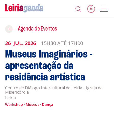
Agenda
Adicionar ao Roteiro
Agenda de Eventos
Sobre a Leiriagenda
26
JUL.
2026
15H30 ATÉ 17H00
ROTEIROS EXISTENTES
Museus Imaginários -
Promotores
apresentação da
CRIAR NOVO
Clubes Desportivos
residência artística
Contactos
Centro de Diálogo Intercultural de Leiria - Igreja da
Misericórdia
Gravar
Leiria
Informações
Workshop
Política de Privacidade
Museus
Dança
Política de Cookies