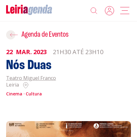
Agenda
Adicionar ao Roteiro
Agenda de Eventos
Sobre a Leiriagenda
22
MAR.
2023
21H30 ATÉ 23H10
ROTEIROS EXISTENTES
Nós Duas
Promotores
Teatro Miguel Franco
CRIAR NOVO
Clubes Desportivos
Leiria
Cinema
Cultura
Contactos
Gravar
Informações
Política de Privacidade
Política de Cookies