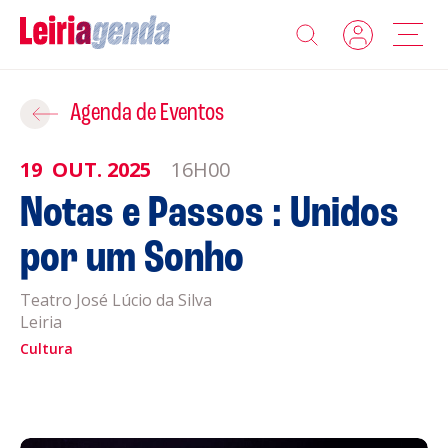
Agenda
Adicionar ao Roteiro
Agenda de Eventos
Sobre a Leiriagenda
19
OUT.
2025
16H00
ROTEIROS EXISTENTES
Notas e Passos : Unidos
Promotores
por um Sonho
CRIAR NOVO
Clubes Desportivos
Teatro José Lúcio da Silva
Leiria
Contactos
Cultura
Gravar
Informações
Política de Privacidade
Política de Cookies