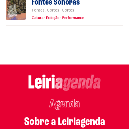
Fontes Sonoras
Fontes, Cortes
·
Cortes
Cultura
Exibição
Performance
Agenda
Sobre a Leiriagenda