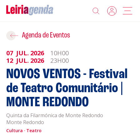
Agenda
Adicionar ao Roteiro
Agenda de Eventos
Sobre a Leiriagenda
07
JUL.
2026
10H00
ROTEIROS EXISTENTES
12
JUL.
2026
23H00
Promotores
NOVOS VENTOS - Festival
CRIAR NOVO
de Teatro Comunitário |
Clubes Desportivos
MONTE REDONDO
Contactos
Quinta da Filarmónica de Monte Redondo
Gravar
Informações
Monte Redondo
Política de Privacidade
Cultura
Teatro
Política de Cookies