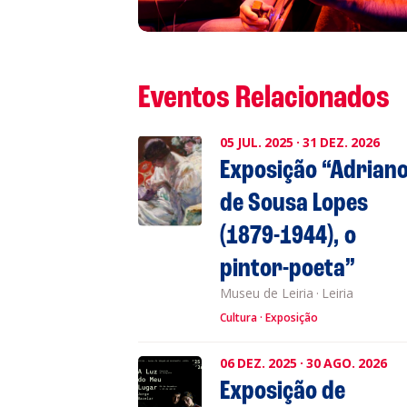
S
L
Eventos Relacionados
05
JUL.
2025
·
31
DEZ.
2026
Exposição “Adrian
P
de Sousa Lopes
Cl
(1879-1944), o
pintor-poeta”
Co
Museu de Leiria
·
Leiria
Cultura
Exposição
06
DEZ.
2025
·
30
AGO.
2026
Exposição de