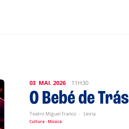
nar ao Roteiro
ISTENTES
03
MAI.
2026
11H30
O Bebé de Trá
Teatro Miguel Franco
Leiria
genda
Informaçõe
Cultura
Música
Política de 