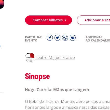
Política de 
obre a
Acompanhe a
Comprar bilhetes
Adicionar a rot
eiriagenda
CULTURA
PARTILHAR
ADICIONAR
EVENTO
AO CALENDÁRI
o
romotores
Teatro Miguel Franco
ubes Desportivos
Sinopse
ntactos
Hugo Correia: Mãos que tangem
O Bebé de Trás-os-Montes abre portas a uma
horizontes largos e a música nasce das coisas