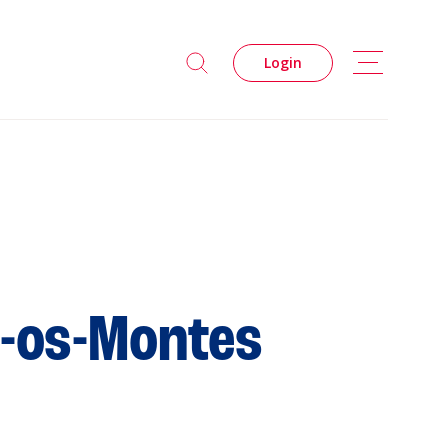
Login
s-os-Montes
s
Privacidade