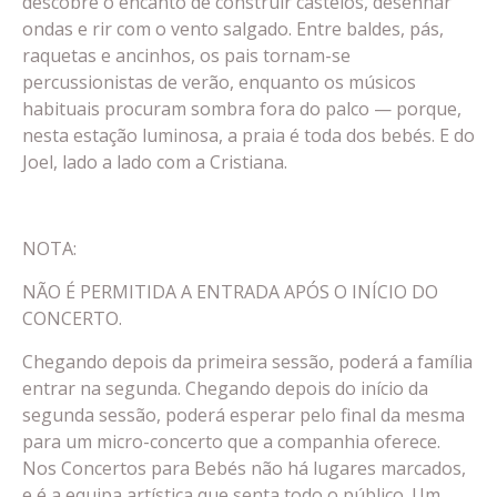
descobre o encanto de construir castelos, desenhar
ondas e rir com o vento salgado. Entre baldes, pás,
raquetas e ancinhos, os pais tornam-se
percussionistas de verão, enquanto os músicos
habituais procuram sombra fora do palco — porque,
nesta estação luminosa, a praia é toda dos bebés. E do
Joel, lado a lado com a Cristiana.
NOTA:
NÃO É PERMITIDA A ENTRADA APÓS O INÍCIO DO
CONCERTO.
Chegando depois da primeira sessão, poderá a família
entrar na segunda. Chegando depois do início da
segunda sessão, poderá esperar pelo final da mesma
para um micro-concerto que a companhia oferece.
Nos Concertos para Bebés não há lugares marcados,
e é a equipa artística que senta todo o público. Um