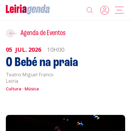
Agenda
Adicionar ao Roteiro
Agenda de Eventos
Sobre a Leiriagenda
05
JUL.
2026
10H00
ROTEIROS EXISTENTES
O Bebé na praia
Promotores
Teatro Miguel Franco
CRIAR NOVO
Clubes Desportivos
Leiria
Cultura
Música
Contactos
Gravar
Informações
Política de Privacidade
Política de Cookies