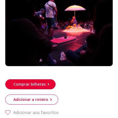
Acompanhe a Leiria Agenda
CULTURA
DESPORTO
Comprar bilhetes
Adicionar a roteiro
Adicionar aos favoritos