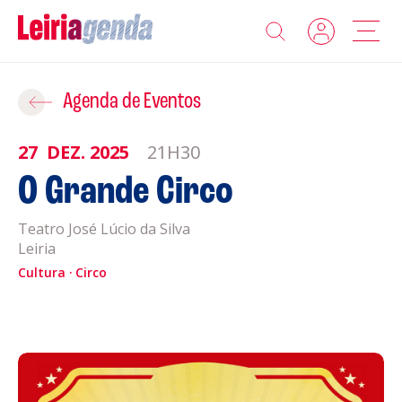
Agenda
Adicionar ao Roteiro
Agenda de Eventos
Sobre a Leiriagenda
27
DEZ.
2025
21H30
ROTEIROS EXISTENTES
O Grande Circo
Promotores
Teatro José Lúcio da Silva
CRIAR NOVO
Clubes Desportivos
Leiria
Cultura
Circo
Contactos
Gravar
Informações
Política de Privacidade
Política de Cookies