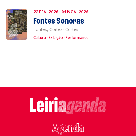
22
FEV.
2026
·
01
NOV.
2026
Fontes Sonoras
Fontes, Cortes
·
Cortes
Cultura
Exibição
Performance
Agenda