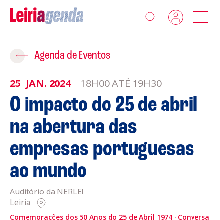
Agenda
Adicionar ao Roteiro
Agenda de Eventos
Sobre a Leiriagenda
25
JAN.
2024
18H00 ATÉ 19H30
ROTEIROS EXISTENTES
O impacto do 25 de abril
Promotores
na abertura das
CRIAR NOVO
Clubes Desportivos
empresas portuguesas
Contactos
ao mundo
Gravar
Informações
Auditório da NERLEI
Leiria
Política de Privacidade
Política de Cookies
Comemorações dos 50 Anos do 25 de Abril 1974
Conversa