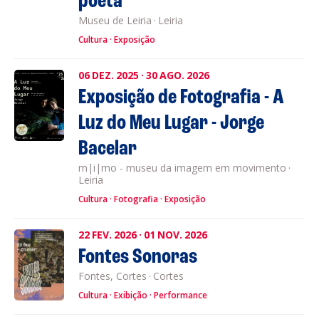
poeta”
Museu de Leiria
·
Leiria
Cultura
Exposição
06
DEZ.
2025
·
30
AGO.
2026
Exposição de Fotografia - A
Luz do Meu Lugar - Jorge
Bacelar
m|i|mo - museu da imagem em movimento
·
Leiria
Cultura
Fotografia
Exposição
22
FEV.
2026
·
01
NOV.
2026
Fontes Sonoras
Fontes, Cortes
·
Cortes
Cultura
Exibição
Performance