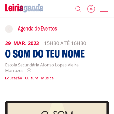
Agenda
Adicionar ao Roteiro
Agenda de Eventos
Sobre a Leiriagenda
29
MAR.
2023
15H30 ATÉ 16H30
ROTEIROS EXISTENTES
O SOM DO TEU NOME
Promotores
Escola Secundária Afonso Lopes Vieira
CRIAR NOVO
Clubes Desportivos
Marrazes
Educação
Cultura
Música
Contactos
Gravar
Informações
Política de Privacidade
Política de Cookies