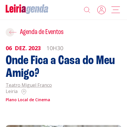
Agenda
Adicionar ao Roteiro
Agenda de Eventos
Sobre a Leiriagenda
06
DEZ.
2023
10H30
ROTEIROS EXISTENTES
Onde Fica a Casa do Meu
Promotores
Amigo?
CRIAR NOVO
Clubes Desportivos
Teatro Miguel Franco
Leiria
Contactos
Plano Local de Cinema
Gravar
Informações
Política de Privacidade
Política de Cookies