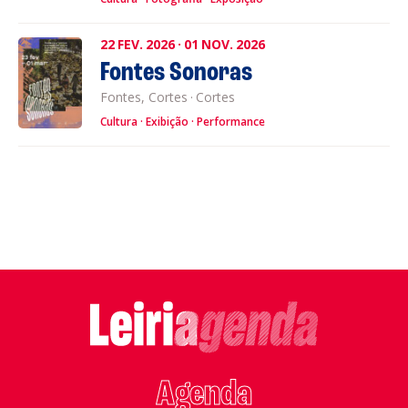
22
FEV.
2026
·
01
NOV.
2026
Fontes Sonoras
Fontes, Cortes
·
Cortes
Cultura
Exibição
Performance
Agenda