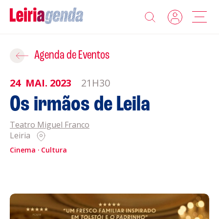
Agenda
Adicionar ao Roteiro
Agenda de Eventos
Sobre a Leiriagenda
24
MAI.
2023
21H30
ROTEIROS EXISTENTES
Os irmãos de Leila
Promotores
Teatro Miguel Franco
CRIAR NOVO
Clubes Desportivos
Leiria
Cinema
Cultura
Contactos
Gravar
Informações
Política de Privacidade
Política de Cookies