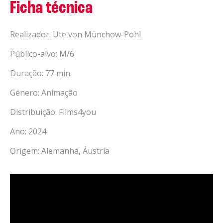
Ficha técnica
Realizador: Ute von Münchow-Pohl
Público-alvo: M/6
Duração: 77 min.
Género: Animação
Distribuição. Films4you
Ano: 2024
Origem: Alemanha, Áustria