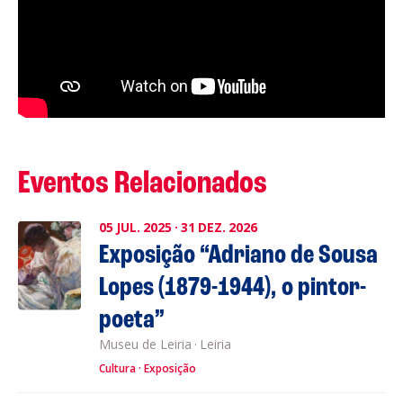
Eventos Relacionados
05
JUL.
2025
·
31
DEZ.
2026
Exposição “Adriano de Sousa
Lopes (1879-1944), o pintor-
poeta”
Museu de Leiria
·
Leiria
Cultura
Exposição