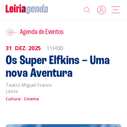
Agenda
Adicionar ao Roteiro
Agenda de Eventos
Sobre a Leiriagenda
31
DEZ.
2025
11H00
ROTEIROS EXISTENTES
Os Super Elfkins – Uma
Promotores
nova Aventura
CRIAR NOVO
Clubes Desportivos
Teatro Miguel Franco
Leiria
Contactos
Cultura
Cinema
Gravar
Informações
Política de Privacidade
Política de Cookies