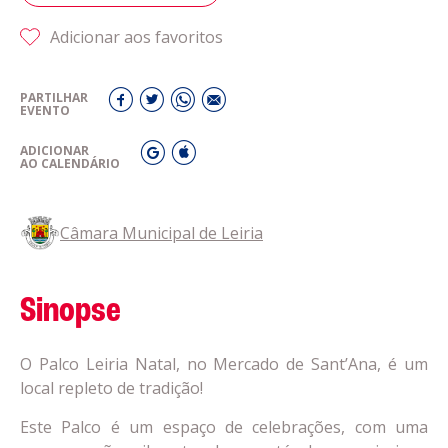
Adicionar aos favoritos
Acompanhe a Leiria Agenda
CULTURA
PARTILHAR
EVENTO
ADICIONAR
DESPORTO
AO CALENDÁRIO
Câmara Municipal de Leiria
Sinopse
O Palco Leiria Natal, no Mercado de Sant’Ana, é um
local repleto de tradição!
Este Palco é um espaço de celebrações, com uma