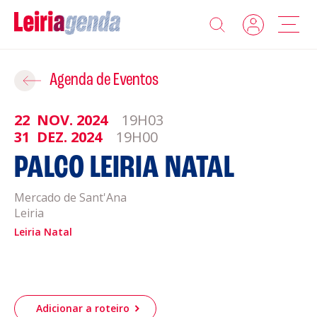
Agenda
Adicionar ao Roteiro
Agenda de Eventos
Sobre a Leiriagenda
22
NOV.
2024
19H03
ROTEIROS EXISTENTES
31
DEZ.
2024
19H00
Promotores
PALCO LEIRIA NATAL
CRIAR NOVO
Clubes Desportivos
Mercado de Sant'Ana
Leiria
Leiria Natal
Contactos
Gravar
Informações
Política de Privacidade
Adicionar a roteiro
Política de Cookies