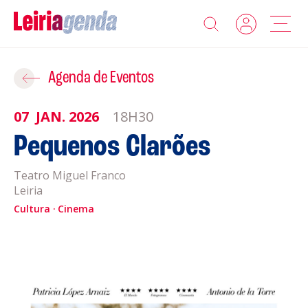
Agenda
Adicionar ao Roteiro
Agenda de Eventos
Sobre a Leiriagenda
07
JAN.
2026
18H30
ROTEIROS EXISTENTES
Pequenos Clarões
Promotores
Teatro Miguel Franco
CRIAR NOVO
Clubes Desportivos
Leiria
Cultura
Cinema
Contactos
Gravar
Informações
Política de Privacidade
Política de Cookies