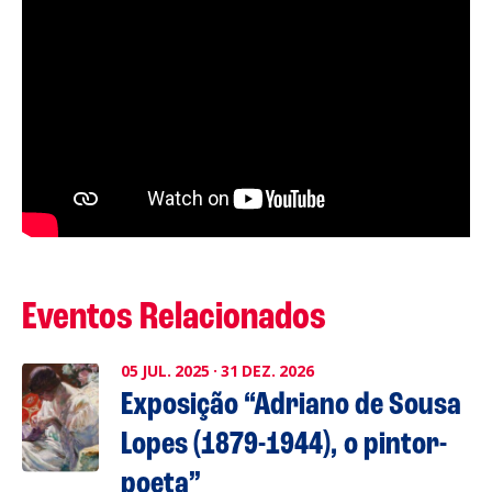
Eventos Relacionados
05
JUL.
2025
·
31
DEZ.
2026
Exposição “Adriano de Sousa
Lopes (1879-1944), o pintor-
poeta”