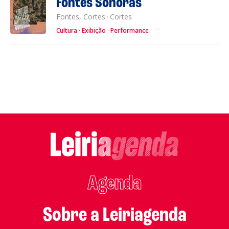
Fontes Sonoras
Fontes, Cortes
·
Cortes
Cultura
Exibição
Performance
Agenda
Sobre a Leiriagenda