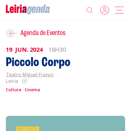
Agenda
Adicionar ao Roteiro
Agenda de Eventos
Sobre a Leiriagenda
19
JUN.
2024
18H30
ROTEIROS EXISTENTES
Piccolo Corpo
Promotores
Teatro Miguel Franco
CRIAR NOVO
Clubes Desportivos
Leiria
Cultura
Cinema
Contactos
Gravar
Informações
Política de Privacidade
Política de Cookies