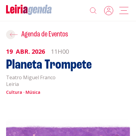
Agenda
Adicionar ao Roteiro
Agenda de Eventos
Sobre a Leiriagenda
19
ABR.
2026
11H00
ROTEIROS EXISTENTES
Planeta Trompete
Promotores
Teatro Miguel Franco
CRIAR NOVO
Clubes Desportivos
Leiria
Cultura
Música
Contactos
Gravar
Informações
Política de Privacidade
Política de Cookies