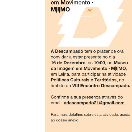
S
L
P
Cl
Co