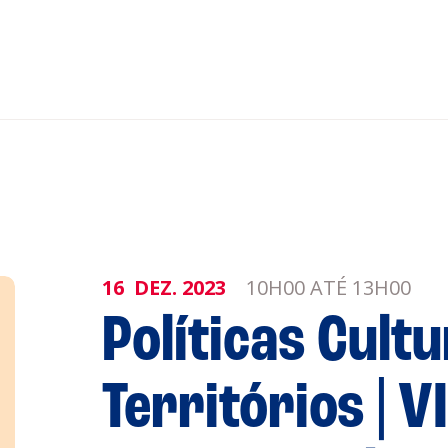
nar ao Roteiro
ISTENTES
16
DEZ.
2023
10H00 ATÉ 13H00
Políticas Cultu
genda
Informaçõe
Territórios | V
Política de 
Política de 