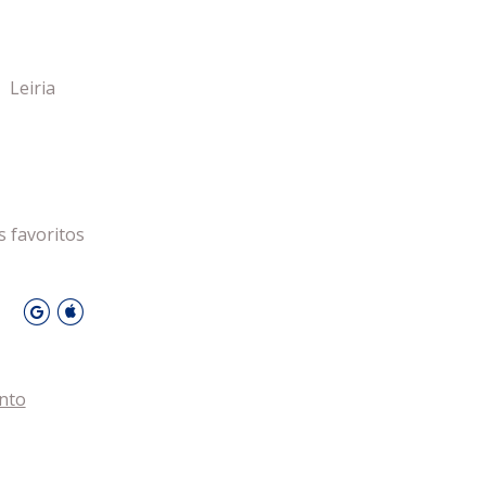
 Leiria Agenda
DESPORTO
Leiria
s favoritos
O
nto