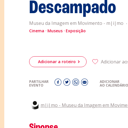
obre a
Descampado
Acompanhe a
eiriagenda
CULTURA
Museu da Imagem em Movimento - m|i|mo
Cinema
Museus
Exposição
romotores
Adicionar ao
Adicionar a roteiro
ubes Desportivos
ntactos
PARTILHAR
ADICIONAR
EVENTO
AO CALENDÁRI
m|i|mo - Museu da Imagem em Movime
Sinopse