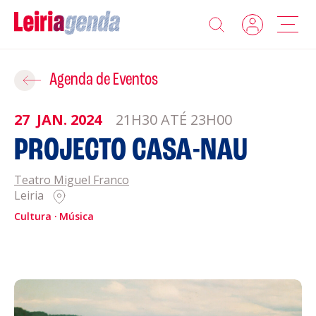
Agenda
Adicionar ao Roteiro
Agenda de Eventos
Sobre a Leiriagenda
27
JAN.
2024
21H30 ATÉ 23H00
ROTEIROS EXISTENTES
PROJECTO CASA-NAU
Promotores
Teatro Miguel Franco
CRIAR NOVO
Clubes Desportivos
Leiria
Cultura
Música
Contactos
Gravar
Informações
Política de Privacidade
Política de Cookies