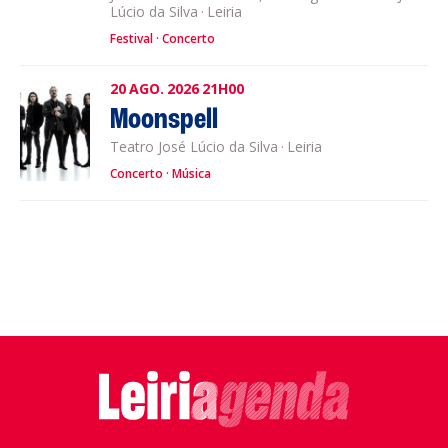
Lúcio da Silva
·
Leiria
Festival
Concerto
20
AGO.
2026
21H00
Moonspell
Teatro José Lúcio da Silva
·
Leiria
Concerto
Música