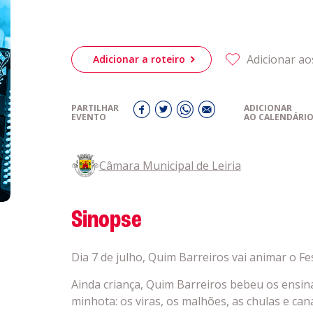
obre a
Acompanhe a
eiriagenda
CULTURA
Adicionar ao
Adicionar a roteiro
romotores
PARTILHAR
ADICIONAR
EVENTO
AO CALENDÁRI
ubes Desportivos
Câmara Municipal de Leiria
ntactos
Sinopse
Dia 7 de julho, Quim Barreiros vai animar o Fes
Ainda criança, Quim Barreiros bebeu os ensin
minhota: os viras, os malhões, as chulas e can