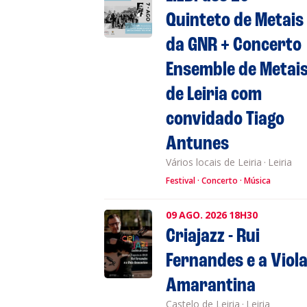
Quinteto de Metais
da GNR + Concerto
Ensemble de Metai
de Leiria com
convidado Tiago
Antunes
Vários locais de Leiria
·
Leiria
Festival
Concerto
Música
09
AGO.
2026
18H30
Criajazz - Rui
Fernandes e a Viol
Amarantina
Castelo de Leiria
·
Leiria