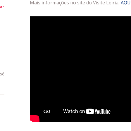
Mais informações no site do Visite Leiria,
AQUI
to
osé