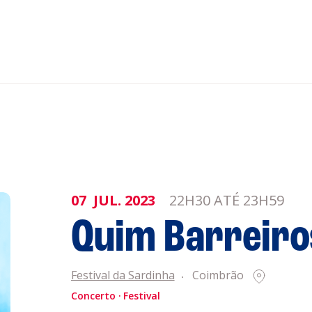
nar ao Roteiro
ISTENTES
07
JUL.
2023
22H30 ATÉ 23H59
Quim Barreiro
genda
Informaçõe
Política de 
Festival da Sardinha
Coimbrão
Política de 
Concerto
Festival