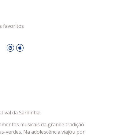
 Leiria Agenda
DESPORTO
s favoritos
O
tival da Sardinha!
amentos musicais da grande tradição
as-verdes. Na adolescência viajou por