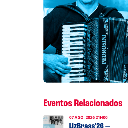
S
L
P
Cl
Co
Eventos Relacionados
07
AGO.
2026
21H00
LizBrass’26 —