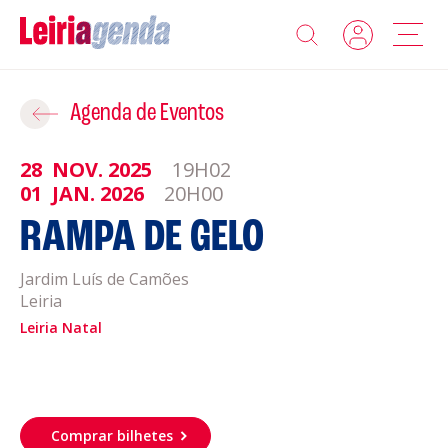
Agenda
Adicionar ao Roteiro
Agenda de Eventos
Sobre a Leiriagenda
28
NOV.
2025
19H02
ROTEIROS EXISTENTES
01
JAN.
2026
20H00
Promotores
RAMPA DE GELO
CRIAR NOVO
Clubes Desportivos
Jardim Luís de Camões
Leiria
Leiria Natal
Contactos
Gravar
Informações
Política de Privacidade
Comprar bilhetes
Política de Cookies