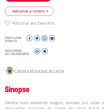
Adicionar a roteiro
Acompanhe a Leiria Agenda
CULTURA
Adicionar aos favoritos
PARTILHAR
DESPORTO
EVENTO
ADICIONAR
AO CALENDÁRIO
Câmara Municipal de Leiria
Sinopse
Desliza num ambiente mágico, cercado por luzes e
decorações natalícias do Jardim do Leiria Natal! A