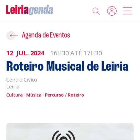
Agenda
Adicionar ao Roteiro
Agenda de Eventos
Sobre a Leiriagenda
12
JUL.
2024
16H30 ATÉ 17H30
ROTEIROS EXISTENTES
Roteiro Musical de Leiria
Promotores
Centro Cívico
CRIAR NOVO
Clubes Desportivos
Leiria
Cultura
Música
Percurso / Roteiro
Contactos
Gravar
Informações
Política de Privacidade
Política de Cookies