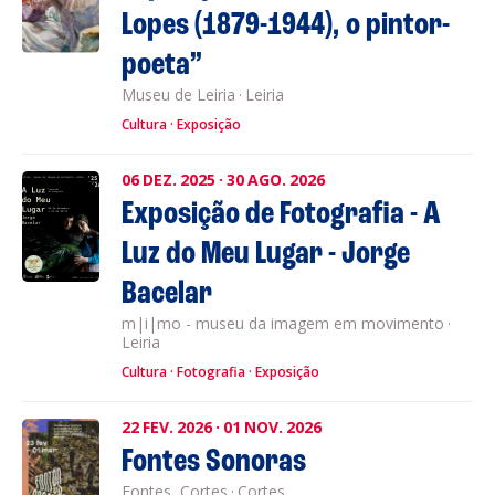
Lopes (1879-1944), o pintor-
poeta”
Museu de Leiria
·
Leiria
Cultura
Exposição
06
DEZ.
2025
·
30
AGO.
2026
Exposição de Fotografia - A
Luz do Meu Lugar - Jorge
Bacelar
m|i|mo - museu da imagem em movimento
·
Leiria
Cultura
Fotografia
Exposição
22
FEV.
2026
·
01
NOV.
2026
Fontes Sonoras
Fontes, Cortes
·
Cortes