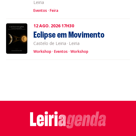
Leiria
Eventos
Feira
12
AGO.
2026
17H30
Eclipse em Movimento
Castelo de Leiria
·
Leiria
Workshop
Eventos
Workshop