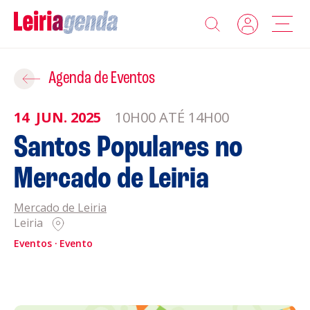
Agenda
Adicionar ao Roteiro
Agenda de Eventos
Sobre a Leiriagenda
14
JUN.
2025
10H00 ATÉ 14H00
ROTEIROS EXISTENTES
Santos Populares no
Promotores
Mercado de Leiria
CRIAR NOVO
Clubes Desportivos
Mercado de Leiria
Leiria
Contactos
Eventos
Evento
Gravar
Informações
Política de Privacidade
Política de Cookies