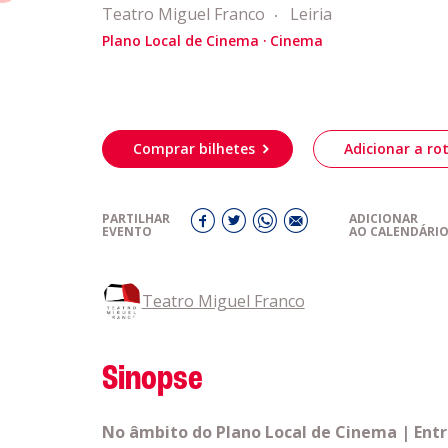
eiriagenda
Teatro Miguel Franco
Leiria
Plano Local de Cinema
Cinema
romotores
ubes Desportivos
Comprar bilhetes
Adicionar a rot
ntactos
PARTILHAR
ADICIONAR
EVENTO
AO CALENDÁRI
Teatro Miguel Franco
Sinopse
No âmbito do Plano Local de Cinema | Entra