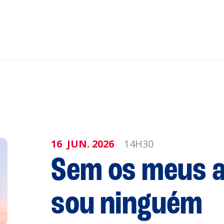
nar ao Roteiro
ISTENTES
16
JUN.
2026
14H30
genda
Informaçõe
Sem os meus 
Política de 
Política de 
obre a
sou ninguém
Acompanhe a
CULTURA