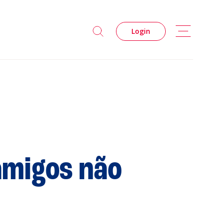
Login
s
amigos não
Privacidade
Cookies
 Leiria Agenda
DESPORTO