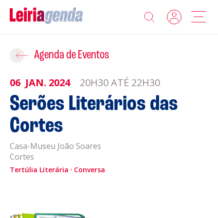
Agenda
Adicionar ao Roteiro
Agenda de Eventos
Sobre a Leiriagenda
06
JAN.
2024
20H30 ATÉ 22H30
ROTEIROS EXISTENTES
Serões Literários das
Promotores
Cortes
CRIAR NOVO
Clubes Desportivos
Casa-Museu João Soares
Cortes
Contactos
Tertúlia Literária
Conversa
Gravar
Informações
Política de Privacidade
Política de Cookies