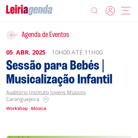
Agenda
Adicionar ao Roteiro
Agenda de Eventos
Sobre a Leiriagenda
05
ABR.
2025
10H00 ATÉ 11H00
ROTEIROS EXISTENTES
Sessão para Bebés |
Promotores
Musicalização Infantil
CRIAR NOVO
Clubes Desportivos
Auditório Instituto Jovens Músicos
Caranguejeira
Contactos
Workshop
Música
Gravar
Informações
Política de Privacidade
Política de Cookies