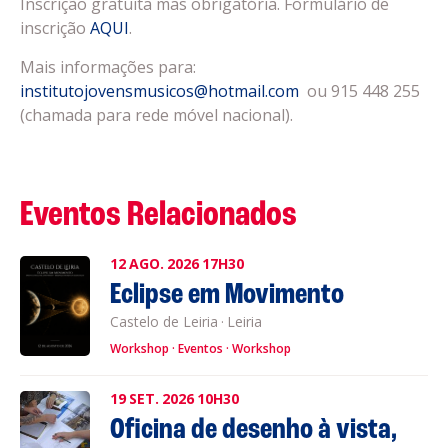
Inscrição gratuita mas obrigatória. Formulário de
inscrição
AQUI
.
Mais informações para:
institutojovensmusicos@hotmail.com
ou 915 448 255
(chamada para rede móvel nacional).
Eventos Relacionados
12
AGO.
2026
17H30
Eclipse em Movimento
Castelo de Leiria
·
Leiria
Workshop
Eventos
Workshop
19
SET.
2026
10H30
Oficina de desenho à vista,