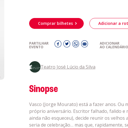
obre a
Acompanhe a
eiriagenda
CULTURA
Comprar bilhetes
Adicionar a rot
romotores
PARTILHAR
ADICIONAR
EVENTO
AO CALENDÁRI
ubes Desportivos
Teatro José Lúcio da Silva
ntactos
Sinopse
Vasco (Jorge Mourato) está a fazer anos. Ou m
próprio aniversário. Escritor falhado, falido
ainda não esqueceu), decide reunir os velhos 
seria de celebração… mas que, rapidamente,