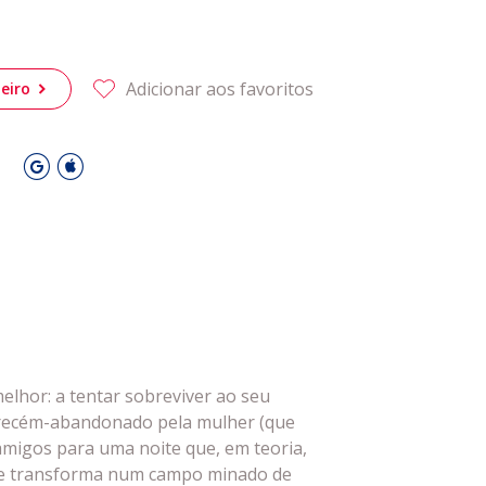
 Leiria Agenda
DESPORTO
Adicionar aos favoritos
eiro
O
elhor: a tentar sobreviver ao seu
 e recém-abandonado pela mulher (que
amigos para uma noite que, em teoria,
 se transforma num campo minado de