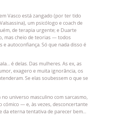
uem Vasco está zangado (por ter tido
Valsassina), um psicólogo e coach de
uém, de terapia urgente; e Duarte
, mas cheio de teorias — todos
s e autoconfiança. Só que nada disso é
ala… é delas. Das mulheres. As ex, as
umor, exagero e muita ignorância, os
ntenderam. Se elas soubessem o que se
a no universo masculino com sarcasmo,
o cómico — e, às vezes, desconcertante
 e da eterna tentativa de parecer bem…