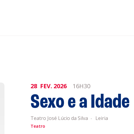
nar ao Roteiro
ISTENTES
28
FEV.
2026
16H30
Sexo e a Idade
genda
Informaçõe
Teatro José Lúcio da Silva
Leiria
Política de 
Teatro
Política de 