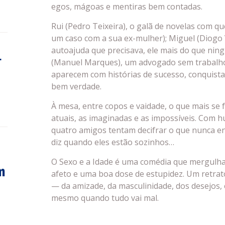
egos, mágoas e mentiras bem contadas.
Rui (Pedro Teixeira), o galã de novelas com q
um caso com a sua ex-mulher); Miguel (Diogo 
autoajuda que precisava, ele mais do que ning
-
(Manuel Marques), um advogado sem trabalho
aparecem com histórias de sucesso, conquista
bem verdade.
À mesa, entre copos e vaidade, o que mais se f
atuais, as imaginadas e as impossíveis. Com h
quatro amigos tentam decifrar o que nunca e
diz quando eles estão sozinhos…
O Sexo e a Idade é uma comédia que mergulh
m
afeto e uma boa dose de estupidez. Um retrat
— da amizade, da masculinidade, dos desejos,
mesmo quando tudo vai mal.