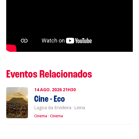
Eventos Relacionados
14
AGO.
2026
21H30
Cine - Eco
Lagoa da Ervideira
·
Leiria
Cinema
Cinema