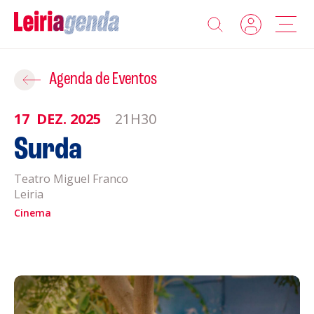
Agenda
Adicionar ao Roteiro
Agenda de Eventos
Sobre a Leiriagenda
17
DEZ.
2025
21H30
ROTEIROS EXISTENTES
Surda
Promotores
Teatro Miguel Franco
CRIAR NOVO
Clubes Desportivos
Leiria
Cinema
Contactos
Gravar
Informações
Política de Privacidade
Política de Cookies