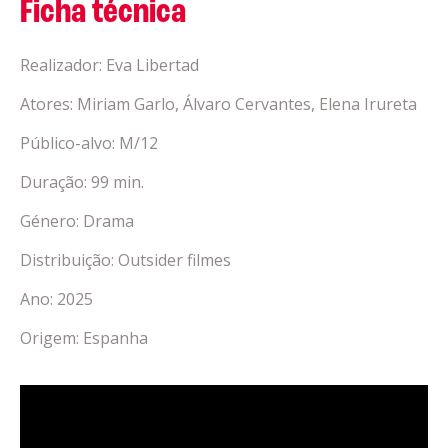
Ficha técnica
Realizador: Eva Libertad
Atores: Miriam Garlo, Álvaro Cervantes, Elena Irureta
Público-alvo: M/12
Duração: 99 min.
Género: Drama
Distribuição: Outsider filmes
Ano: 2025
Origem: Espanha