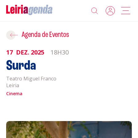
Agenda
Adicionar ao Roteiro
Agenda de Eventos
Sobre a Leiriagenda
17
DEZ.
2025
18H30
ROTEIROS EXISTENTES
Surda
Promotores
Teatro Miguel Franco
CRIAR NOVO
Clubes Desportivos
Leiria
Cinema
Contactos
Gravar
Informações
Política de Privacidade
Política de Cookies