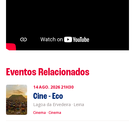
Eventos Relacionados
14
AGO.
2026
21H30
Cine - Eco
Lagoa da Ervedeira
·
Leiria
Cinema
Cinema