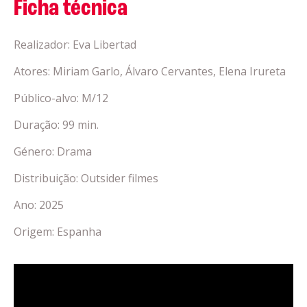
Ficha técnica
Realizador: Eva Libertad
Atores: Miriam Garlo, Álvaro Cervantes, Elena Irureta
Público-alvo: M/12
Duração: 99 min.
Género: Drama
Distribuição: Outsider filmes
Ano: 2025
Origem: Espanha