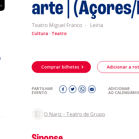
arte | (Açores
Acompanhe a
eiriagenda
CULTURA
Teatro Miguel Franco
Leiria
Cultura
Teatro
romotores
o
ubes Desportivos
Comprar bilhetes
Adicionar a rot
ntactos
PARTILHAR
ADICIONAR
EVENTO
AO CALENDÁRI
O Nariz - Teatro de Grupo
Sinopse