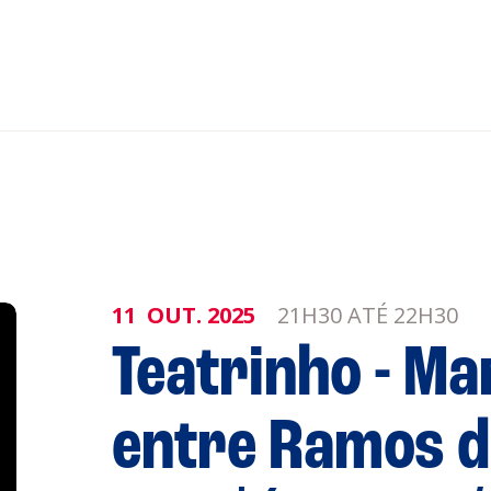
nar ao Roteiro
ISTENTES
11
OUT.
2025
21H30 ATÉ 22H30
Teatrinho - Ma
genda
Informaçõe
Política de 
entre Ramos de
Política de 
obre a