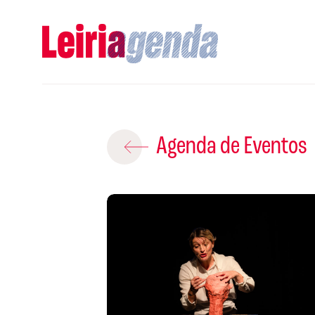
Adicio
Agenda de Eventos
ROTEIROS EX
CRIAR NOVO
A
Gravar
S