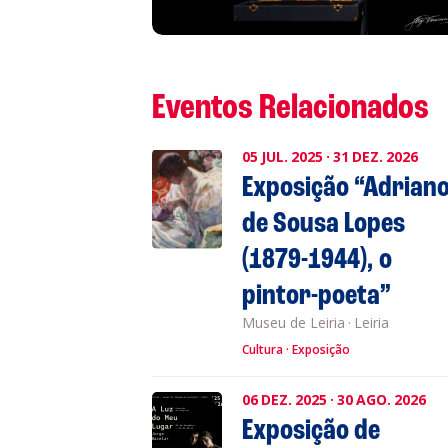
L
Eventos Relacionados
P
05
JUL.
2025
·
31
DEZ.
2026
Exposição “Adrian
Cl
de Sousa Lopes
(1879-1944), o
Co
pintor-poeta”
Museu de Leiria
·
Leiria
Cultura
Exposição
06
DEZ.
2025
·
30
AGO.
2026
Exposição de