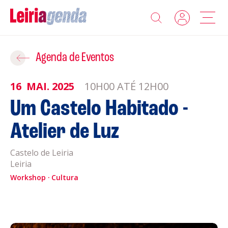
Agenda
Adicionar ao Roteiro
Agenda de Eventos
Sobre a Leiriagenda
16
MAI.
2025
10H00 ATÉ 12H00
ROTEIROS EXISTENTES
Um Castelo Habitado -
Promotores
Atelier de Luz
CRIAR NOVO
Clubes Desportivos
Castelo de Leiria
Leiria
Contactos
Workshop
Cultura
Gravar
Informações
Política de Privacidade
Política de Cookies