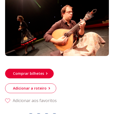
Acompanhe a Leiria Agenda
CULTURA
DESPORTO
Comprar bilhetes
Adicionar a roteiro
Adicionar aos favoritos