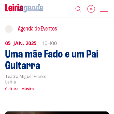
Agenda
Adicionar ao Roteiro
Agenda de Eventos
Sobre a Leiriagenda
05
JAN.
2025
10H00
ROTEIROS EXISTENTES
Uma mãe Fado e um Pai
Promotores
Guitarra
CRIAR NOVO
Clubes Desportivos
Teatro Miguel Franco
Leiria
Contactos
Cultura
Música
Gravar
Informações
Política de Privacidade
Política de Cookies