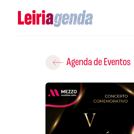
Adicio
Agenda de Eventos
ROTEIROS EX
CRIAR NOVO
A
Gravar
S