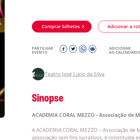
Acompanhe a
eiriagenda
CULTURA
Comprar bilhetes
Adicionar a rot
romotores
PARTILHAR
ADICIONAR
EVENTO
AO CALENDÁRI
ubes Desportivos
Teatro José Lúcio da Silva
ntactos
Sinopse
ACADEMIA CORAL MEZZO - Associação de Mús
A ACADEMIA CORAL MEZZO – Associação de Mús
associação sem fins lucrativos, é constituída e