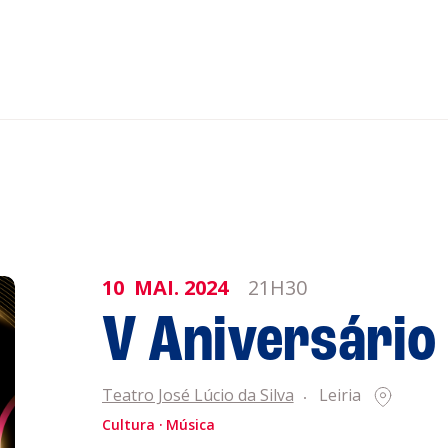
nar ao Roteiro
ISTENTES
10
MAI.
2024
21H30
V Aniversário
genda
Informaçõe
Política de 
Política de 
Teatro José Lúcio da Silva
Leiria
obre a
Cultura
Música