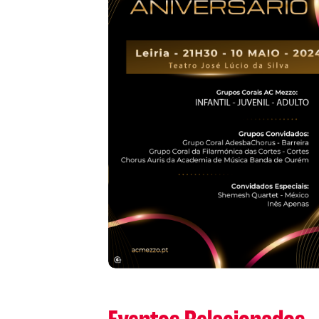
L
P
Cl
Co