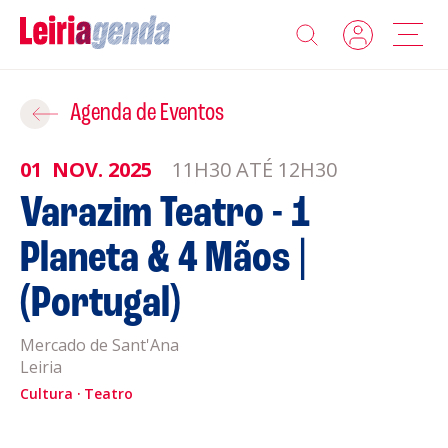
Agenda
Adicionar ao Roteiro
Agenda de Eventos
Sobre a Leiriagenda
01
NOV.
2025
11H30 ATÉ 12H30
ROTEIROS EXISTENTES
Varazim Teatro - 1
Promotores
Planeta & 4 Mãos |
CRIAR NOVO
Clubes Desportivos
(Portugal)
Contactos
Mercado de Sant'Ana
Leiria
Gravar
Informações
Cultura
Teatro
Política de Privacidade
Política de Cookies