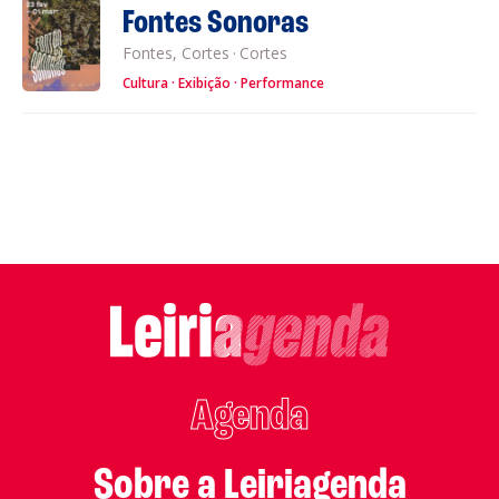
Fontes Sonoras
Fontes, Cortes
·
Cortes
Cultura
Exibição
Performance
Agenda
Sobre a Leiriagenda