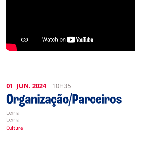
01
JUN.
2024
10H35
Organização/Parceiros
Leiria
Leiria
Cultura