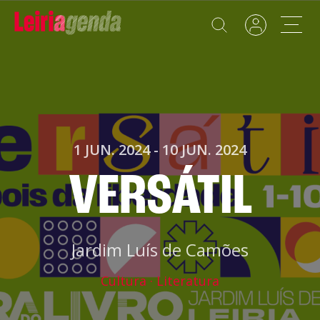
Agenda
Adicionar ao Roteiro
Sobre a Leiriagenda
ROTEIROS EXISTENTES
1 JUN. 2024
-
10 JUN. 2024
Promotores
VERSÁTIL
CRIAR NOVO
Clubes Desportivos
Contactos
Jardim Luís de Camões
Gravar
Informações
Cultura
Literatura
Política de Privacidade
Política de Cookies