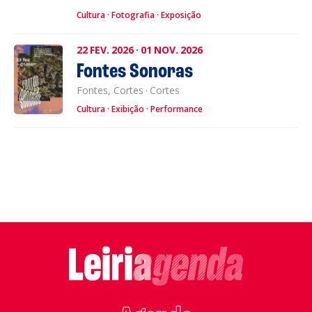
Cultura
Fotografia
Exposição
22
FEV.
2026
·
01
NOV.
2026
Fontes Sonoras
Fontes, Cortes
·
Cortes
Cultura
Exibição
Performance