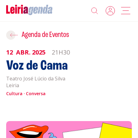
Agenda
Adicionar ao Roteiro
Agenda de Eventos
Sobre a Leiriagenda
12
ABR.
2025
21H30
ROTEIROS EXISTENTES
Voz de Cama
Promotores
Teatro José Lúcio da Silva
CRIAR NOVO
Clubes Desportivos
Leiria
Cultura
Conversa
Contactos
Gravar
Informações
Política de Privacidade
Política de Cookies