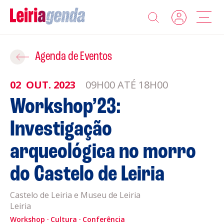
Agenda
Adicionar ao Roteiro
Agenda de Eventos
Sobre a Leiriagenda
02
OUT.
2023
09H00 ATÉ 18H00
ROTEIROS EXISTENTES
Workshop’23:
Promotores
Investigação
CRIAR NOVO
Clubes Desportivos
arqueológica no morro
Contactos
do Castelo de Leiria
Gravar
Informações
Castelo de Leiria e Museu de Leiria
Leiria
Política de Privacidade
Política de Cookies
Workshop
Cultura
Conferência